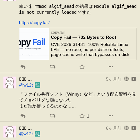
幸い 
$ rmmod algif_aead
 の結果は 
Module algif_aead 
is not currently loaded
 ですた
https://copy.fail/
copy.fail
Copy Fail — 732 Bytes to Root
CVE-2026-31431. 100% Reliable Linux
LPE — no race, no per-distro offsets,
page-cache write that bypasses on-disk
file-integrity tools and crosses containers.
Found by Xint Code.
𰽔㆑𱟛
5ヶ月前
@w12t
「ファイル共有ソフト（Winny）など」という配布資料を見
てチョベリグな顔になった
まだ誰か使ってるのかな……
1
𰽔㆑𱟛
6ヶ月前
@w12t