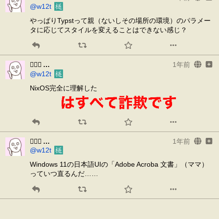
@w12t
やっぱりTypstって親（ないしその場所の環境）のパラメー
タに応じてスタイルを変えることはできない感じ？
𰽔㆑𱟛
1年前
@w12t
NixOS完全に理解した
𰽔㆑𱟛
1年前
@w12t
Windows 11の日本語UIの「Adobe Acroba 文書」（ママ）
っていつ直るんだ……