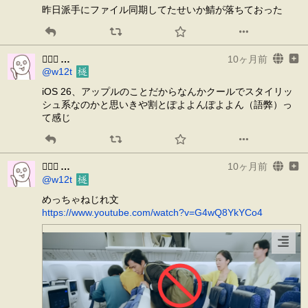
昨日派手にファイル同期してたせいか鯖が落ちておった
𰽔㆑𱟛
10ヶ月前
@w12t
iOS 26、アップルのことだからなんかクールでスタイリッ
シュ系なのかと思いきや割とぽよよんぽよよん（語弊）っ
て感じ
𰽔㆑𱟛
10ヶ月前
@w12t
めっちゃねじれ文
https://www.youtube.com/watch?v=G4wQ8YkYCo4