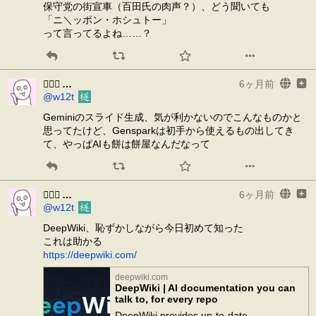
保守党の街宣車（百田氏の肉声？）、どう聞いても
「ニ＼ッポン・ホシュトー」
って言ってるよね……？
𰽔㆑𱟛
6ヶ月前
@w12t
Geminiのスライド生成、気が利かないのでこんなものかと
思ってたけど、Gensparkは初手から使えるもの出してき
て、やっぱAIも餅は餅屋なんだなって
𰽔㆑𱟛
6ヶ月前
@w12t
DeepWiki、恥ずかしながら今日初めて知った
これは助かる
https://deepwiki.com/
deepwiki.com
DeepWiki | AI documentation you can
talk to, for every repo
DeepWiki provides up-to-date