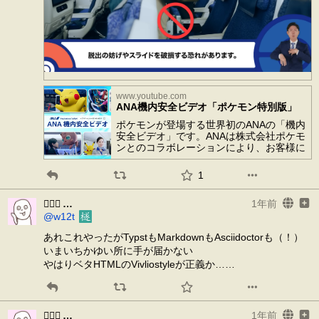
www.youtube.com
ANA機内安全ビデオ「ポケモン特別版」
ポケモンが登場する世界初のANAの「機内
安全ビデオ」です。ANAは株式会社ポケモ
ンとのコラボレーションにより、お客様に
ワクワクをお届けするとともに、子どもか
ら大人まで楽しめる機内安全ビデオを作り
1
ました。このビデオは、2024年8月15日か
ら「ピカチュウジェットNH」と「イーブ
𰽔㆑𱟛
1年前
イジェットNH」の2機にて上映します。...
@w12t
あれこれやったがTypstもMarkdownもAsciidoctorも（！）
いまいちかゆい所に手が届かない
やはりベタHTMLのVivliostyleが正義か……
𰽔㆑𱟛
1年前