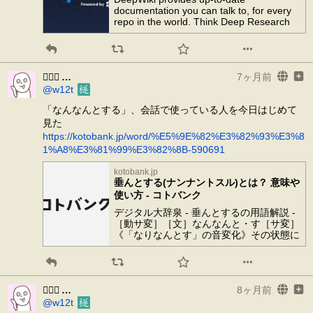
documentation you can talk to, for every
repo in the world. Think Deep Research
for GitHub - powered by Devin.
𰽔㆑𱟛
7ヶ月前
@w12t
「なんなんとする」、会話で使っている人を今日はじめて
見た
https://kotobank.jp/word/%E5%9E%82%E3%82%93%E3%8
1%A8%E3%81%99%E3%82%8B-590691
kotobank.jp
垂んとする(ナンナントスル)とは？ 意味や
使い方 - コトバンク
デジタル大辞泉 - 垂んとするの用語解説 -
［動サ変］［文］なんなんと・す［サ変］
《「なりなんとす」の音変化》その状態に
なろうとしている。もう少しでそれに及ぼ
うとする。「10年に―◦する歳月」「棟梁
年を経て地に傾き殆んど仆るるに―◦す」
〈織田訳・花柳春話〉
𰽔㆑𱟛
8ヶ月前
@w12t