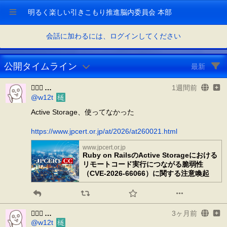
明るく楽しい引きこもり推進脳内委員会 本部
会話に加わるには、ログインしてください
公開タイムライン
最新
𰽔㆑𱟛
1週間前
@w12t
Active Storage、使ってなかった
https://www.jpcert.or.jp/at/2026/at260021.html
www.jpcert.or.jp
Ruby on RailsのActive Storageにおける
リモートコード実行につながる脆弱性
（CVE-2026-66066）に関する注意喚起
𰽔㆑𱟛
3ヶ月前
@w12t